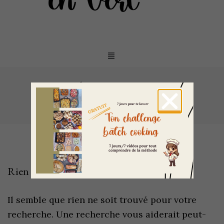
Étiquette :
brick
Accueil
/
brick
Rien de trouvé
Il semble que rien ne soit trouvé pour votre
recherche. Une recherche vous aiderait peut-