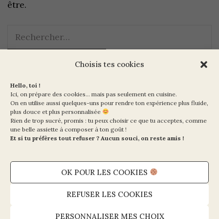
être.
Choisis tes cookies
Hello, toi !
Ici, on prépare des cookies… mais pas seulement en cuisine.
On en utilise aussi quelques-uns pour rendre ton expérience plus fluide,
plus douce et plus personnalisée
Rien de trop sucré, promis : tu peux choisir ce que tu acceptes, comme
Ma Vie en Vert
une belle assiette à composer à ton goût !
10 rue de la Paix
Et si tu préfères tout refuser ? Aucun souci, on reste amis !
75002 PARIS
OK POUR LES COOKIES
Mentions légales et CGV
Politique de cookies (UE)
REFUSER LES COOKIES
Politique de confidentialité
PERSONNALISER MES CHOIX
Contact