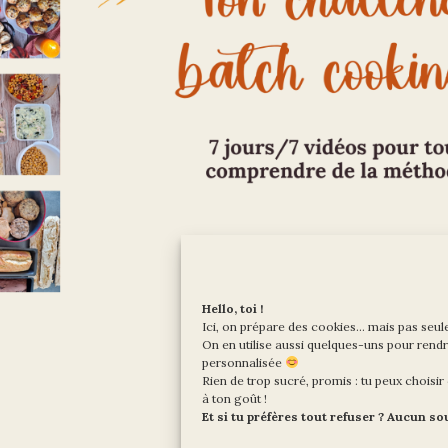
votre recherche. Une recherche vous aiderait peut-êt
Hello, toi !
Ici, on prépare des cookies… mais pas seul
On en utilise aussi quelques-uns pour rendr
personnalisée
Rien de trop sucré, promis : tu peux chois
Mentions légales et CGV
à ton goût !
Et si tu préfères tout refuser ? Aucun sou
Politique de cookies (UE)