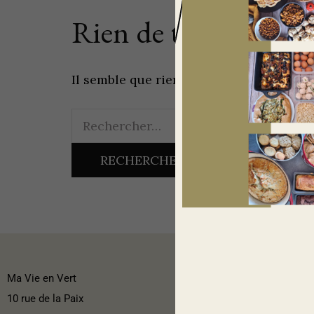
Rien de trouvé
Il semble que rien ne soit trouvé pour 
Ma Vie en Vert
10 rue de la Paix