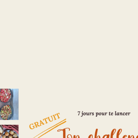
essources
Recettes
Batch cooking
Gre
Catégorie :
Ressources
Accueil
/
Le Blog
/
Ressources