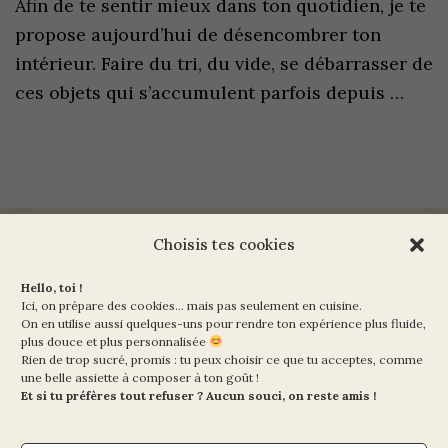
Afin de te sentir mieux dans ton quotidien, je te
propose aujourd’hui de désencombrer ton
intérieur. Faire du tri, du vide, se débarrasser de
ces objets qui s’accumulent parfois depuis …
Choisis tes cookies
Ma Vie en Vert
Hello, toi !
10 rue de la Paix
Ici, on prépare des cookies… mais pas seulement en cuisine.
On en utilise aussi quelques-uns pour rendre ton expérience plus fluide,
75002 PARIS
plus douce et plus personnalisée
Rien de trop sucré, promis : tu peux choisir ce que tu acceptes, comme
Mentions légales et CGV
une belle assiette à composer à ton goût !
Et si tu préfères tout refuser ? Aucun souci, on reste amis !
Politique de cookies (UE)
Politique de confidentialité