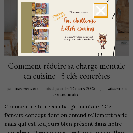
Comment réduire sa charge mentale
en cuisine : 5 clés concrètes
par
mavieenvert
mis à jour le
12 mars 2025
Laisser un
commentaire
Comment réduire sa charge mentale ? Ce
fameux concept dont on entend tellement parlé,
mais qui est toujours bien présent dans notre
quotidien. Et en cuisine, c’est un vrai marathon