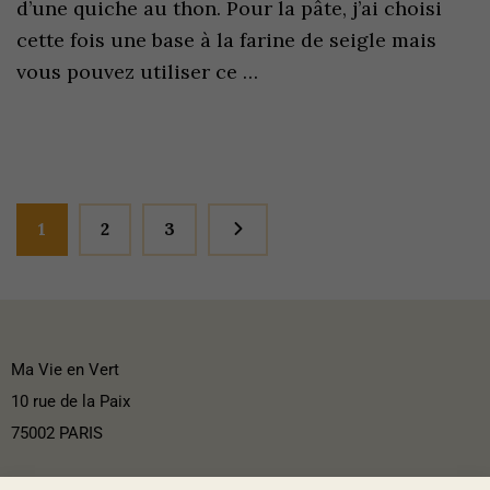
d’une quiche au thon. Pour la pâte, j’ai choisi
cette fois une base à la farine de seigle mais
vous pouvez utiliser ce …
1
2
3
Ma Vie en Vert
10 rue de la Paix
75002 PARIS
Mentions légales et CGV