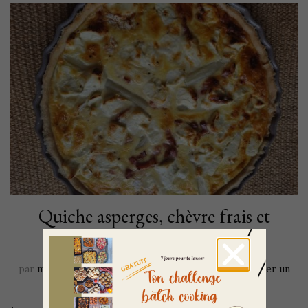
Quiche asperges, chèvre frais et
lardons
par
mavieenvert
mis à jour le
19 mai 2022
Laisser un
commentaire