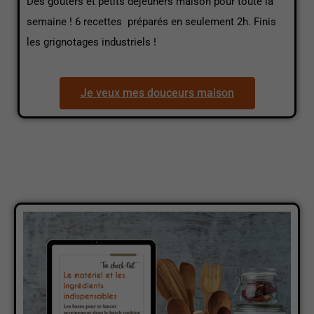
Des goûters et petits déjeuners maison pour toute la
semaine ! 6 recettes préparés en seulement 2h. Finis
les grignotages industriels !
Je veux mes douceurs maison