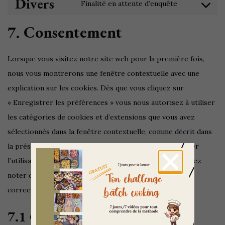
Divers
Finalité en attente d’enquête
7. Consentement
Lorsque vous visitez notre site web pour la première fois,
nous vous montrerons une fenêtre contextuelle avec une
explication sur les cookies. Dès que vous cliquez sur
« Enregistrer les préférences » vous nous autorisez à utiliser
les catégories de cookies et d’extensions que vous avez
sélectionnés dans la fenêtre contextuelle, comme décrit dans
la présente politique de cookies. Vous pouvez désactiver
l’utilisation des cookies via votre navigateur, mais veuillez
noter que notre site web pourrait ne plus fonctionner
correctement.
7.1 Gérez vos réglages de