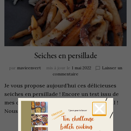
Seiches en persillade
par
mavieenvert
mis à jour le
1 mai 2022
Laisser un
commentaire
Je vous propose aujourd’hui ces délicieuses
seiches en persillade ! Encore un test issu de
mes casiers de la mer Poiscaille. Quel régal !
Nous recevons deux fois par mois …