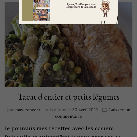
Tacaud entier et petits légumes
par
mavieenvert
mis à jour le
30 avril 2022
Laisser un
commentaire
Je poursuis mes recettes avec les casiers