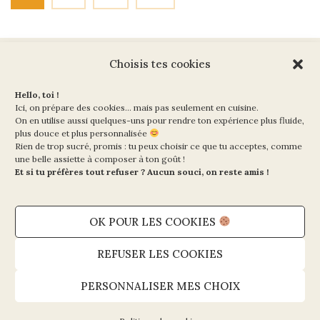
Choisis tes cookies
Ma Vie en Vert
Hello, toi !
10 rue de la Paix
Ici, on prépare des cookies… mais pas seulement en cuisine.
On en utilise aussi quelques-uns pour rendre ton expérience plus fluide,
75002 PARIS
plus douce et plus personnalisée
Rien de trop sucré, promis : tu peux choisir ce que tu acceptes, comme
Mentions légales et CGV
une belle assiette à composer à ton goût !
Et si tu préfères tout refuser ? Aucun souci, on reste amis !
Politique de cookies (UE)
Politique de confidentialité
OK POUR LES COOKIES
Contact
REFUSER LES COOKIES
Copyright © 2026 - Ma Vie en Vert
PERSONNALISER MES CHOIX