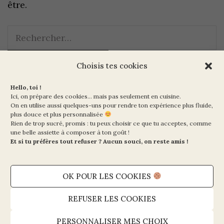
être.
Choisis tes cookies
Hello, toi !
Ici, on prépare des cookies… mais pas seulement en cuisine.
On en utilise aussi quelques-uns pour rendre ton expérience plus fluide,
plus douce et plus personnalisée
Rien de trop sucré, promis : tu peux choisir ce que tu acceptes, comme
Ma Vie en Vert
une belle assiette à composer à ton goût !
10 rue de la Paix
Et si tu préfères tout refuser ? Aucun souci, on reste amis !
75002 PARIS
OK POUR LES COOKIES
Mentions légales et CGV
Politique de cookies (UE)
REFUSER LES COOKIES
Politique de confidentialité
PERSONNALISER MES CHOIX
Contact