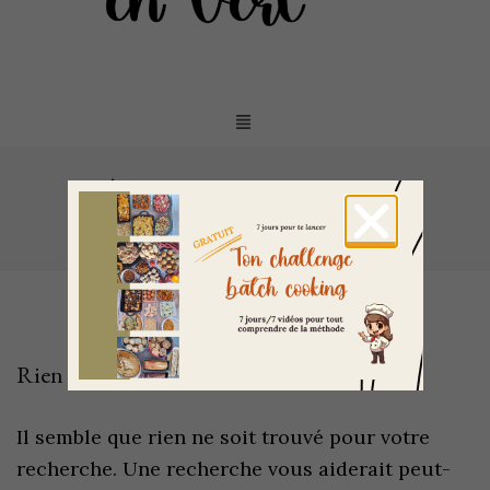
Étiquette :
consommation bio
Accueil
/
consommation bio
Rien de trouvé
Il semble que rien ne soit trouvé pour votre
recherche. Une recherche vous aiderait peut-