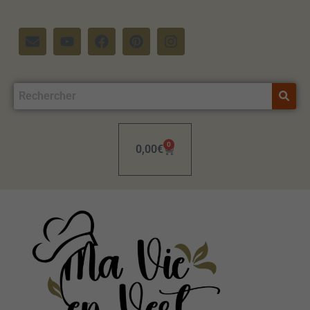
0
0,00
€