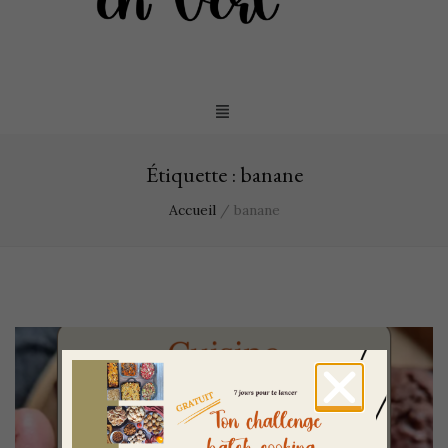
Étiquette :
banane
Accueil
/
banane