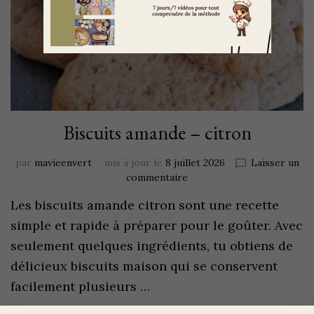
Biscuits amande – citron
par
mavieenvert
mis à jour le
8 juillet 2026
Laisser un
commentaire
Les biscuits amande citron sont une recette
simple et rapide à préparer pour le goûter. Avec
seulement quelques ingrédients, tu obtiens de
délicieux biscuits maison qui se conservent
facilement plusieurs …