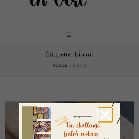
Étiquette :
biscuit
Accueil
/
biscuit