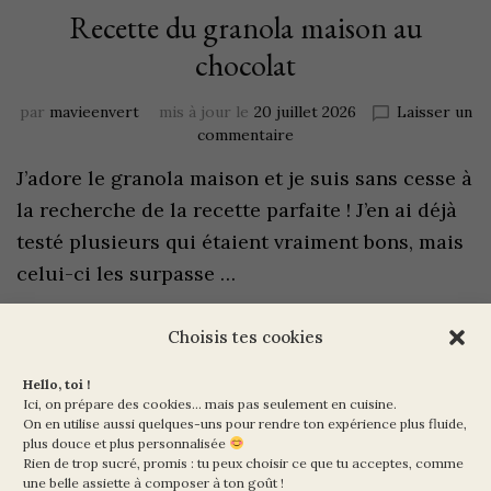
Recette du granola maison au
chocolat
par
mavieenvert
mis à jour le
20 juillet 2026
Laisser un
commentaire
J’adore le granola maison et je suis sans cesse à
la recherche de la recette parfaite ! J’en ai déjà
testé plusieurs qui étaient vraiment bons, mais
celui-ci les surpasse …
Choisis tes cookies
Hello, toi !
Ici, on prépare des cookies… mais pas seulement en cuisine.
On en utilise aussi quelques-uns pour rendre ton expérience plus fluide,
plus douce et plus personnalisée
Rien de trop sucré, promis : tu peux choisir ce que tu acceptes, comme
Ma Vie en Vert
une belle assiette à composer à ton goût !