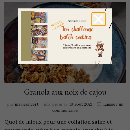
Granola aux noix de cajou
par
mavieenvert
mis à jour le
19 août 2021
Laisser un
commentaire
Quoi de mieux pour une collation saine et