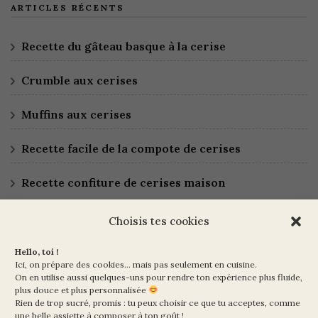
ARTICLES RÉCENTS
Recette du gâteau basque à la cerise
Crumble aux cerises
Muffins aux cerises
Recette facile de la compote de cerises
Recette confiture de cerises maison
Choisis tes cookies
Hello, toi !
Ici, on prépare des cookies… mais pas seulement en cuisine.
On en utilise aussi quelques-uns pour rendre ton expérience plus fluide,
plus douce et plus personnalisée
Rien de trop sucré, promis : tu peux choisir ce que tu acceptes, comme
Ma Vie en Vert
une belle assiette à composer à ton goût !