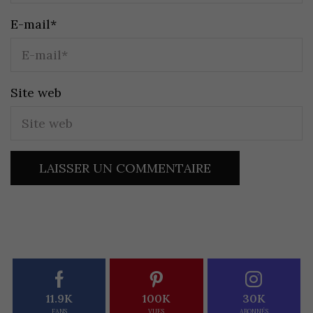
E-mail
*
Site web
11.9K
100K
30K
FANS
VUES
ABONNÉS