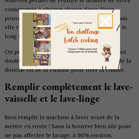
toilettes permet de réduire le nombre de litres
consommés à chaque chasse d’eau. Vous
pouvez également y installer une brique mais
elle risque de se désintégrer dans l’eau sur le
long terme.
On peut aussi investir dans une chasse d’eau
double débit ou récupérer les eaux usées de la
douche ou de la cuisine pour tirer la chasse.
Remplir complètement le lave-
vaisselle et le lave-linge
Bien remplir la machine à laver avant de la
mettre en route ! Sans la bourrer bien sûr pour
ne pas affecter le lavage, à 90% environ.