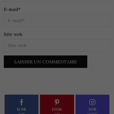
E-mail
*
Site web
11.9K
100K
30K
FANS
VUES
ABONNÉS