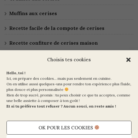
Muffins aux cerises
Recette facile de la compote de cerises
Recette confiture de cerises maison
Choisis tes cookies
Hello, toi !
Ici, on prépare des cookies… mais pas seulement en cuisine.
On en utilise aussi quelques-uns pour rendre ton expérience plus fluide,
plus douce et plus personnalisée
Rien de trop sucré, promis : tu peux choisir ce que tu acceptes, comme
Ma Vie en Vert
une belle assiette à composer à ton goût !
10 rue de la Paix
Et si tu préfères tout refuser ? Aucun souci, on reste amis !
75002 PARIS
OK POUR LES COOKIES
Mentions légales et CGV