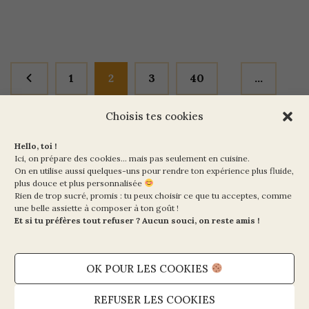
1
2
3
40
…
Choisis tes cookies
Hello, toi !
Ici, on prépare des cookies… mais pas seulement en cuisine.
On en utilise aussi quelques-uns pour rendre ton expérience plus fluide,
plus douce et plus personnalisée
Rien de trop sucré, promis : tu peux choisir ce que tu acceptes, comme
Ma Vie en Vert
une belle assiette à composer à ton goût !
10 rue de la Paix
Et si tu préfères tout refuser ? Aucun souci, on reste amis !
75002 PARIS
OK POUR LES COOKIES
Mentions légales et CGV
Politique de cookies (UE)
REFUSER LES COOKIES