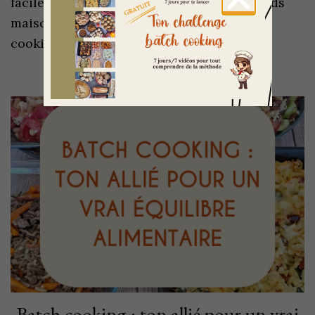
faciles pour préparer tes paniers gourmands
maison ? Je te partage mon astuce batch
cooking préférée : 1 seule base de pâte …
Batch cooking : ton allié pour un vrai