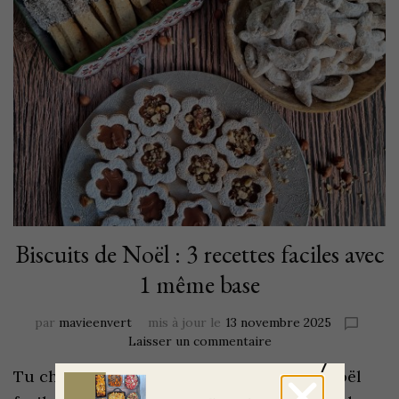
Biscuits de Noël : 3 recettes faciles avec
1 même base
par
mavieenvert
mis à jour le
13 novembre 2025
Laisser un commentaire
Tu cherches des recettes de biscuits de Noël