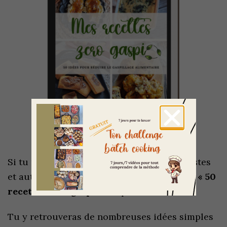
Si tu manques d’idées pour cuisiner les restes
et autres ingrédients abimés, alors l’
ebook « 50
recettes zéro gaspi »
est pour toi !
Tu y retrouveras de nombreuses idées simples