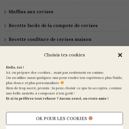
Muffins aux cerises
Recette facile de la compote de cerises
Recette confiture de cerises maison
Choisis tes cookies
Hello, toi !
Ici, on prépare des cookies… mais pas seulement en cuisine.
On en utilise aussi quelques-uns pour rendre ton expérience plus fluide,
plus douce et plus personnalisée
Rien de trop sucré, promis : tu peux choisir ce que tu acceptes, comme
Ma Vie en Vert
une belle assiette à composer à ton goût !
10 rue de la Paix
Et si tu préfères tout refuser ? Aucun souci, on reste amis !
75002 PARIS
OK POUR LES COOKIES
Mentions légales et CGV