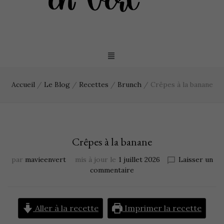
Accueil
/
Le Blog
/
Recettes
/
Brunch
/
Crêpes à la banane
Crêpes à la banane
par
mavieenvert
mis à jour le
1 juillet 2026
Laisser un
commentaire
Aller à la recette
Imprimer la recette