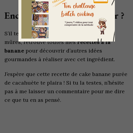
Encore des bananes à utiliser ?
S’il te reste encore quelques bananes bien
mûres, retrouve toutes mes
recettes à la
banane
pour découvrir d’autres idées
gourmandes à réaliser avec cet ingrédient.
J’espère que cette recette de cake banane purée
de cacahuète te plaira ! Si tu la testes, n’hésite
pas à me laisser un commentaire pour me dire
ce que tu en as pensé.