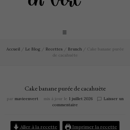
Accueil
/
Le Blog
/
Recettes
/
Brunch
/
Cake banane purée
de cacahuète
Cake banane purée de cacahuète
par
mavieenvert
mis à jour le
1 juillet 2026
Laisser un
commentaire
Aller à la recette
Imprimer la recette