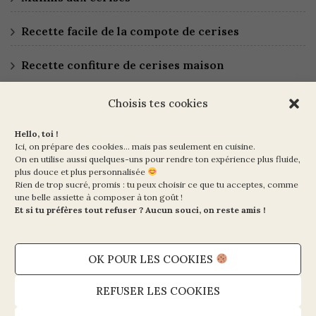
Recette facile de la compote de cerises
Recette confiture de cerises maison
Choisis tes cookies
Hello, toi !
Ici, on prépare des cookies… mais pas seulement en cuisine.
On en utilise aussi quelques-uns pour rendre ton expérience plus fluide,
plus douce et plus personnalisée
Rien de trop sucré, promis : tu peux choisir ce que tu acceptes, comme
Ma Vie en Vert
une belle assiette à composer à ton goût !
10 rue de la Paix
Et si tu préfères tout refuser ? Aucun souci, on reste amis !
75002 PARIS
OK POUR LES COOKIES
Mentions légales et CGV
Politique de cookies (UE)
REFUSER LES COOKIES
Politique de confidentialité