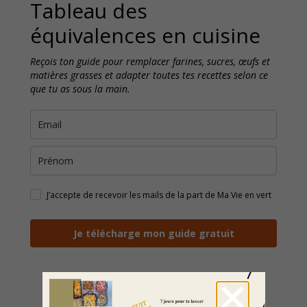
Tableau des
équivalences en cuisine
Reçois ton guide pour remplacer farines, sucres, œufs et
matières grasses et adapter toutes tes recettes selon ce
que tu as sous la main.
J’accepte de recevoir les mails de la part de Ma Vie en vert
Je télécharge mon guide gratuit