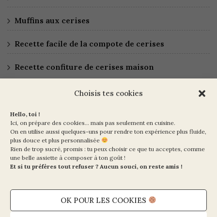
Muffins aux cerises
Recette facile de la compote de cerises
Recette confiture de cerises maison
Choisis tes cookies
Hello, toi !
Ici, on prépare des cookies… mais pas seulement en cuisine.
On en utilise aussi quelques-uns pour rendre ton expérience plus fluide,
plus douce et plus personnalisée
Rien de trop sucré, promis : tu peux choisir ce que tu acceptes, comme
Ma Vie en Vert
une belle assiette à composer à ton goût !
10 rue de la Paix
Et si tu préfères tout refuser ? Aucun souci, on reste amis !
75002 PARIS
OK POUR LES COOKIES
Mentions légales et CGV