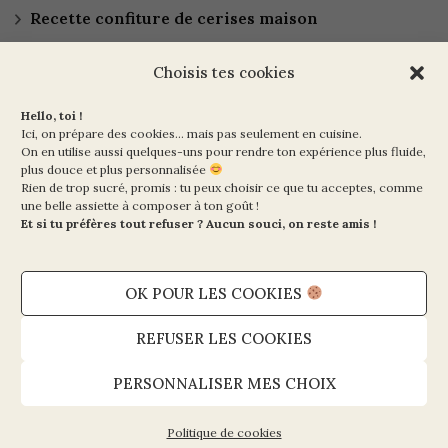
Recette confiture de cerises maison
Choisis tes cookies
Hello, toi !
Ici, on prépare des cookies… mais pas seulement en cuisine.
On en utilise aussi quelques-uns pour rendre ton expérience plus fluide,
plus douce et plus personnalisée
Rien de trop sucré, promis : tu peux choisir ce que tu acceptes, comme
Ma Vie en Vert
une belle assiette à composer à ton goût !
10 rue de la Paix
Et si tu préfères tout refuser ? Aucun souci, on reste amis !
75002 PARIS
OK POUR LES COOKIES
Mentions légales et CGV
Politique de cookies (UE)
REFUSER LES COOKIES
Politique de confidentialité
PERSONNALISER MES CHOIX
Contact
Politique de cookies
Copyright © 2026 - Ma Vie en Vert