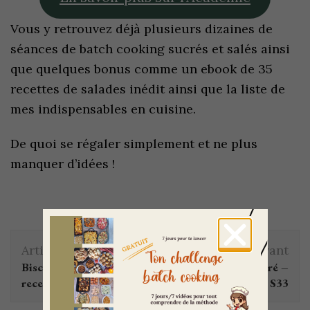
Vous y retrouvez déjà plusieurs dizaines de
séances de batch cooking sucrés et salés ainsi
que quelques bonus comme un ebook de 35
recettes de salades inédit ainsi que la liste de
mes indispensables en cuisine.
De quoi se régaler simplement et ne plus
manquer d’idées !
Article précédent
Article suivant
Biscuit : 1 base 4
Batch cooking sucré –
recettes
Aout S33