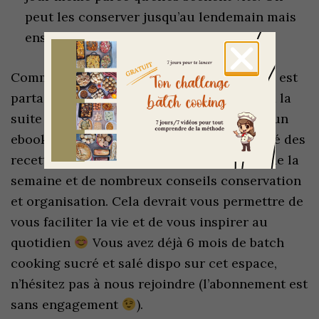
peut les conserver jusqu’au lendemain mais
ensuite elles seront cassantes.
Comme d’habitude, une partie des recettes est
partagée sur le blog. Je rédige également à la
suite de chaque session de batch cooking un
ebook avec la liste des courses, l’intégralité des
recettes, les étapes de la séance, le menu de la
semaine et de nombreux conseils conservation
et organisation. Cela devrait vous permettre de
vous faciliter la vie et de vous inspirer au
quotidien
Vous avez déjà 6 mois de batch
cooking sucré et salé dispo sur cet espace,
n’hésitez pas à nous rejoindre (l’abonnement est
sans engagement
).