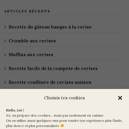
ARTICLES RÉCENTS
Recette du gâteau basque à la cerise
Crumble aux cerises
Muffins aux cerises
Recette facile de la compote de cerises
Recette confiture de cerises maison
Choisis tes cookies
Hello, toi !
Ici, on prépare des cookies… mais pas seulement en cuisine.
On en utilise aussi quelques-uns pour rendre ton expérience plus fluide,
plus douce et plus personnalisée