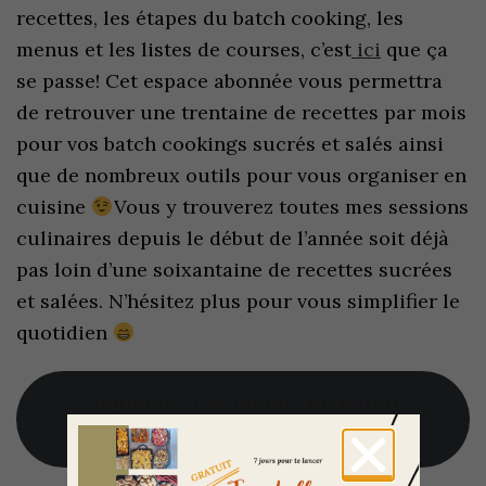
recettes, les étapes du batch cooking, les
menus et les listes de courses, c’est
ici
que ça
se passe! Cet espace abonnée vous permettra
de retrouver une trentaine de recettes par mois
pour vos batch cookings sucrés et salés ainsi
que de nombreux outils pour vous organiser en
cuisine
Vous y trouverez toutes mes sessions
culinaires depuis le début de l’année soit déjà
pas loin d’une soixantaine de recettes sucrées
et salées. N’hésitez plus pour vous simplifier le
quotidien
Rejoindre l’Académie du batch
cooking