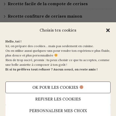
Recette facile de la compote de cerises
Recette confiture de cerises maison
Choisis tes cookies
Hello, toi !
Ici, on prépare des cookies… mais pas seulement en cuisine.
On en utilise aussi quelques-uns pour rendre ton expérience plus fluide,
plus douce et plus personnalisée
Rien de trop sucré, promis : tu peux choisir ce que tu acceptes, comme
Ma Vie en Vert
une belle assiette à composer à ton goût !
10 rue de la Paix
Et si tu préfères tout refuser ? Aucun souci, on reste amis !
75002 PARIS
OK POUR LES COOKIES
Mentions légales et CGV
Politique de cookies (UE)
REFUSER LES COOKIES
Politique de confidentialité
PERSONNALISER MES CHOIX
Contact