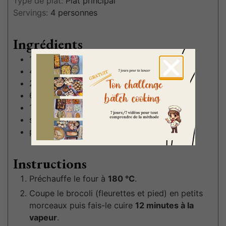
Type de plat:
Plat principal
Servings:
4
personnes
Ingrédients
1
brocoli
4
oeufs
200
g
dés de jambon
60
g
fromage râpé
1
yaourt nature
sel
poivre
Instructions
Préchauffe le four à
180 °C
.
Coupe le brocoli (fleurettes et pied) en petits
morceaux puis fais-le cuire
12 minutes à la
vapeur
.