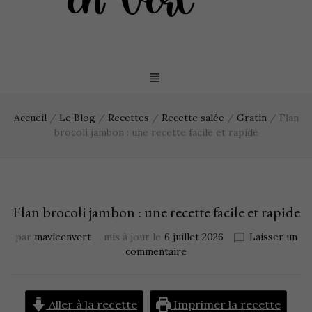
Accueil
/
Le Blog
/
Recettes
/
Recette salée
/
Gratin
/
Flan
brocoli jambon : une recette facile et rapide
Flan brocoli jambon : une recette facile et rapide
par
mavieenvert
mis à jour le
6 juillet 2026
Laisser un
commentaire
Aller à la recette
Imprimer la recette