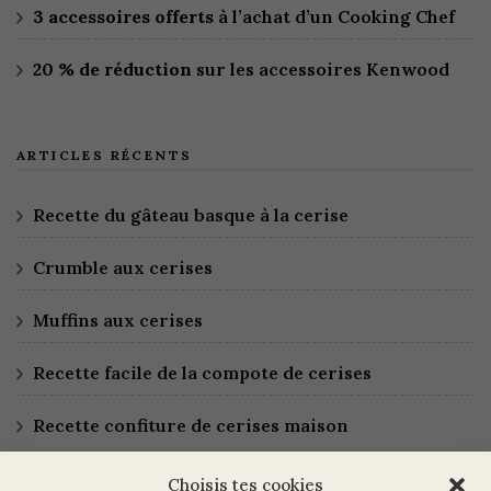
3 accessoires offerts
à l’achat d’un Cooking Chef
20 % de réduction
sur les accessoires Kenwood
ARTICLES RÉCENTS
Recette du gâteau basque à la cerise
Crumble aux cerises
Muffins aux cerises
Recette facile de la compote de cerises
Recette confiture de cerises maison
Choisis tes cookies